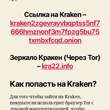
Cсылка на Kraken
–
kraken2zgevrayvbqptss5nf7
666hmznonf3m7fpzg5bu75
txmbxfcqd.onion
Зеркало Кракен (Через Tor)
–
kra22.info
Как попасть на Kraken?
Для того чтобы зайти на Kraken,
покупатели используют браузер Tor с
луковой маршрутизацией, чтобы