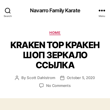
Navarro Family Karate
Search
Menu
Categories
HOME
KRAKEN ТОР КРАКЕН
ШОП ЗЕРКАЛО
ССЫЛКА
By
Scott Dahlstrom
October 5, 2020
Post
Post
author
date
on
No Comments
KRAKEN
ТОР
КРАКЕН
ШОП